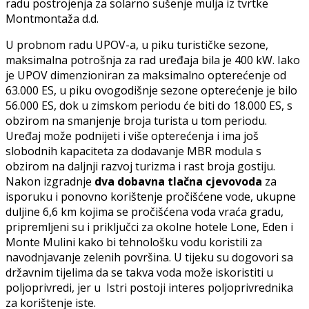
radu postrojenja za solarno sušenje mulja iz tvrtke
Montmontaža d.d.
U probnom radu UPOV-a, u piku turističke sezone,
maksimalna potrošnja za rad uređaja bila je 400 kW. Iako
je UPOV dimenzioniran za maksimalno opterećenje od
63.000 ES, u piku ovogodišnje sezone opterećenje je bilo
56.000 ES, dok u zimskom periodu će biti do 18.000 ES, s
obzirom na smanjenje broja turista u tom periodu.
Uređaj može podnijeti i više opterećenja i ima još
slobodnih kapaciteta za dodavanje MBR modula s
obzirom na daljnji razvoj turizma i rast broja gostiju.
Nakon izgradnje
dva dobavna tlačna cjevovoda
za
isporuku i ponovno korištenje pročišćene vode, ukupne
duljine 6,6 km kojima se pročišćena voda vraća gradu,
pripremljeni su i priključci za okolne hotele Lone, Eden i
Monte Mulini kako bi tehnološku vodu koristili za
navodnjavanje zelenih površina. U tijeku su dogovori sa
državnim tijelima da se takva voda može iskoristiti u
poljoprivredi, jer u Istri postoji interes poljoprivrednika
za korištenje iste.