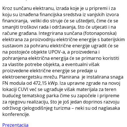
Kroz sunčanu elektranu, izrada koje je u pripremi i za
koju su iznađena financijska sredstva iz vanjskih izvora
financiranja, veliki dio struje će se uštedjeti, čime će se
smanjiti troškovi rada i održavanja, što će utjecati i na
račune građana. Integrirana sunčana (fotonaponska)
elektrana za proizvodnju električne energije s baterijskim
sustavom za pohranu električne energije ugradit će se
na postojeće objekte UPOV-a, a proizvedena i
pohranjena električna energija će se primarno koristiti
za vlastite potrebe objekta, a eventualni višak
proizvedene električne energije se predaje u
elektroenergetsku mrežu. Planirana je instalirana snaga
FN modula od 472,15 kWp. Iza upravne zgrade na novoj
lokaciji CUVI već se ugrađuje višak materijala za teren
budućeg tematskog parka čime su započele i pripreme
za njegovu realizaciju, što je još jedan doprinos razvoju
održivog cjelogodišnjeg turizma – neki su od naglasaka
konferencije.
Prezentacija