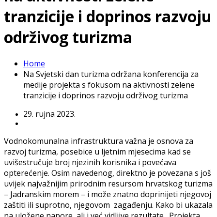
tranzicije i doprinos razvoju
održivog turizma
Home
Na Svjetski dan turizma održana konferencija za
medije projekta s fokusom na aktivnosti zelene
tranzicije i doprinos razvoju održivog turizma
29. rujna 2023.
Vodnokomunalna infrastruktura važna je osnova za
razvoj turizma, posebice u ljetnim mjesecima kad se
uvišestručuje broj njezinih korisnika i povećava
opterećenje. Osim navedenog, direktno je povezana s još
uvijek najvažnijim prirodnim resursom hrvatskog turizma
– Jadranskim morem – i može znatno doprinijeti njegovoj
zaštiti ili suprotno, njegovom zagađenju. Kako bi ukazala
na uložene napore, ali i već vidljive rezultate „Projekta