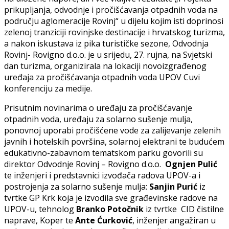
prikupljanja, odvodnje i pročišćavanja otpadnih voda na
području aglomeracije Rovinj“ u dijelu kojim isti doprinosi
zelenoj tranziciji rovinjske destinacije i hrvatskog turizma,
a nakon iskustava iz pika turističke sezone, Odvodnja
Rovinj- Rovigno d.o.o. je u srijedu, 27. rujna, na Svjetski
dan turizma, organizirala na lokaciji novoizgrađenog
uređaja za pročišćavanja otpadnih voda UPOV Cuvi
konferenciju za medije.
Prisutnim novinarima o uređaju za pročišćavanje
otpadnih voda, uređaju za solarno sušenje mulja,
ponovnoj uporabi pročišćene vode za zalijevanje zelenih
javnih i hotelskih površina, solarnoj elektrani te budućem
edukativno-zabavnom tematskom parku govorili su
direktor Odvodnje Rovinj – Rovigno d.o.o.
Ognjen Pulić
te inženjeri i predstavnici izvođača radova UPOV-a i
postrojenja za solarno sušenje mulja:
Sanjin Purić
iz
tvrtke GP Krk koja je izvodila sve građevinske radove na
UPOV-u, tehnolog
Branko Potočnik
iz tvrtke
CID čistilne
naprave, Koper te
Ante Ćurković
, inženjer angažiran u